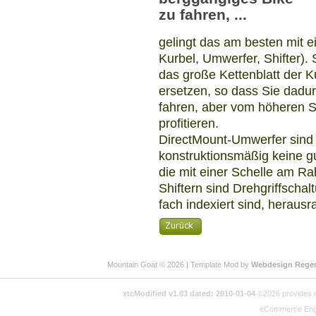
zu fahren, ...
gelingt das am besten mit 
Kurbel, Umwerfer, Shifter). 
das große Kettenblatt der K
ersetzen, so dass Sie dadur
fahren, aber vom höheren S
profitieren.
DirectMount-Umwerfer sind n
konstruktionsmäßig keine g
die mit einer Schelle am Ra
Shiftern sind Drehgriffschal
fach indexiert sind, heraus
Mountain Goat © 2026 | Template Mod by
Webdesign Rege
xtcModified v1.03 dated: 2010-01-04
©2026 provides no
eCommerce Eng