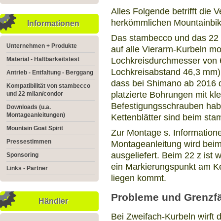
Alles Folgende betrifft die
herkömmlichen Mountainbik
Informationen
Das stambecco und das 22 
Unternehmen + Produkte
auf alle Vierarm-Kurbeln mo
Lochkreisdurchmesser von 6
Material - Haltbarkeitstest
Lochkreisabstand 46,3 mm) 
Antrieb - Entfaltung - Berggang
dass bei Shimano ab 2016 
Kompatibilität von stambecco
platzierte Bohrungen mit kle
und 22 milan/condor
Befestigungsschrauben hab
Downloads (u.a.
Montageanleitungen)
Kettenblätter sind beim sta
Mountain Goat Spirit
Zur Montage s. Information
Pressestimmen
Montageanleitung wird bei
ausgeliefert. Beim 22 z ist 
Sponsoring
ein Markierungspunkt am Ke
Links - Partner
liegen kommt.
Probleme und Grenzfä
Händler
Bei Zweifach-Kurbeln wirft 