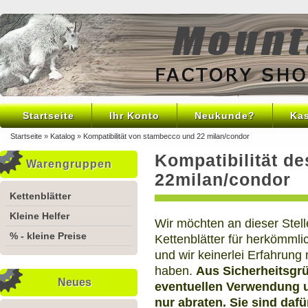
Startseite
Ihr Konto
Neukunde?
Ka
Startseite
»
Katalog
»
Kompatibilität von stambecco und 22 milan/condor
Kompatibilität d
Warengruppen
22milan/condor
Kettenblätter
Kleine Helfer
Wir möchten an dieser Stell
% - kleine Preise
Kettenblätter für herkömmli
und wir keinerlei Erfahrun
haben.
Aus Sicherheitsgr
Neues
eventuellen Verwendung u
nur abraten. Sie sind dafü