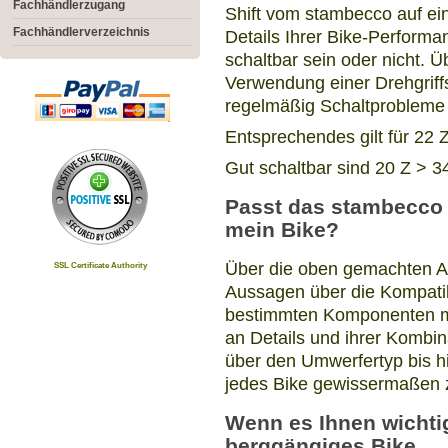
Fachhändlerzugang
Shift vom stambecco auf ein
Fachhändlerverzeichnis
Details Ihrer Bike-Performa
schaltbar sein oder nicht. Ü
Verwendung einer Drehgriffs
regelmäßig Schaltprobleme 
Entsprechendes gilt für 22 
Gut schaltbar sind 20 Z > 3
Passt das stambecco 
mein Bike?
Über die oben gemachten A
SSL Certificate Authority
Aussagen über die Kompatib
bestimmten Komponenten m
an Details und ihrer Komb
über den Umwerfertyp bis h
jedes Bike gewissermaßen 
Wenn es Ihnen wichtig 
berggängiges Bike