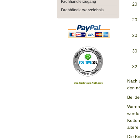
Fachhändlerzugang
20
Fachhändlerverzeichnis
20
20
30
32
Nach u
SSL Certificate Authority
den nö
Bei d
Waren 
werde
Ketten
ältere
Die Ko