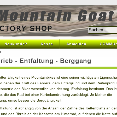
Neukunde?
Kasse
Anmelden
COMMUN
g
rieb - Entfaltung - Berggang
etterfähigkeit eines Mountainbikes ist eine seiner wichtigsten Eigenscha
rd neben der Kraft des Fahrers, dem Untergrund und dem Reifenprofil 
ometrie des Bikes wesentlich von der sog. Entfaltung bestimmt. Das ist
e, die das Rad bei einer Kurbelumdrehung zurücklegt. Je kleiner die
tung, umso besser die Berggängigkeit.
tfaltung ist abhängig von der Anzahl der Zähne des Kettenblatts an der
 und des Ritzels an der Kassette am Hinterrad, auf denen die Kette aufl