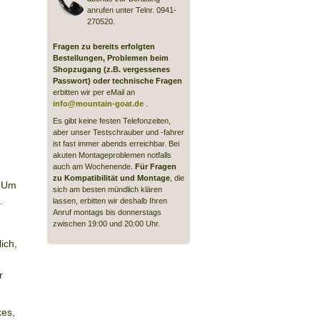
anrufen unter Telnr. 0941-
270520.
Fragen zu bereits erfolgten
Bestellungen, Problemen beim
Shopzugang (z.B. vergessenes
Passwort) oder technische Fragen
erbitten wir per eMail an
info@mountain-goat.de
.
Es gibt keine festen Telefonzeiten,
aber unser Testschrauber und -fahrer
ist fast immer abends erreichbar. Bei
akuten Montageproblemen notfalls
auch am Wochenende.
Für Fragen
zu Kompatibilität und Montage
, die
. Um
sich am besten mündlich klären
.
lassen, erbitten wir deshalb Ihren
Anruf montags bis donnerstags
zwischen 19:00 und 20:00 Uhr.
ich,
r
kes,