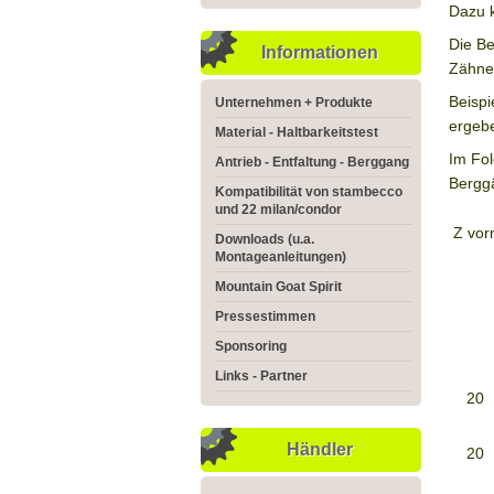
Dazu 
Die Be
Informationen
Zähne 
Beispi
Unternehmen + Produkte
ergebe
Material - Haltbarkeitstest
Im Fo
Antrieb - Entfaltung - Berggang
Bergg
Kompatibilität von stambecco
und 22 milan/condor
Z vor
Downloads (u.a.
Montageanleitungen)
Mountain Goat Spirit
Pressestimmen
Sponsoring
Links - Partner
20
Händler
20