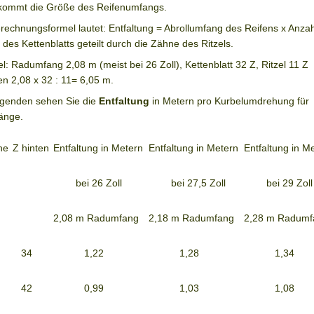
kommt die Größe des Reifenumfangs.
rechnungsformel lautet: Entfaltung = Abrollumfang des Reifens x Anzah
des Kettenblatts geteilt durch die Zähne des Ritzels.
el: Radumfang 2,08 m (meist bei 26 Zoll), Kettenblatt 32 Z, Ritzel 11 Z
n 2,08 x 32 : 11= 6,05 m.
lgenden sehen Sie die
Entfaltung
in Metern pro Kurbelumdrehung für
änge.
ne
Z hinten
Entfaltung in Metern
Entfaltung in Metern
Entfaltung in M
bei 26 Zoll
bei 27,5 Zoll
bei 29 Zoll
2,08 m Radumfang
2,18 m Radumfang
2,28 m Radumf
34
1,22
1,28
1,34
42
0,99
1,03
1,08