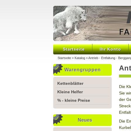
Startseite
Ihr Konto
Startseite
»
Katalog
»
Antrieb - Entfaltung - Berggan
Ant
Warengruppen
Kettenblätter
Die Kl
Kleine Helfer
Sie wi
der Ge
% - kleine Preise
Streck
Entfal
Neues
Die En
Kurbel