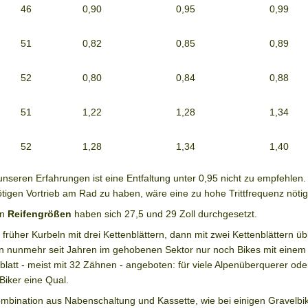
46
0,90
0,95
0,99
51
0,82
0,85
0,89
52
0,80
0,84
0,88
51
1,22
1,28
1,34
52
1,28
1,34
1,40
nseren Erfahrungen ist eine Entfaltung unter 0,95 nicht zu empfehlen
tigen Vortrieb am Rad zu haben, wäre eine zu hohe Trittfrequenz nötig
en
Reifengrößen
haben sich 27,5 und 29 Zoll durchgesetzt.
früher Kurbeln mit drei Kettenblättern, dann mit zwei Kettenblättern übl
n nunmehr seit Jahren im gehobenen Sektor nur noch Bikes mit einem
blatt - meist mit 32 Zähnen - angeboten: für viele Alpenüberquerer ode
 Biker eine Qual.
mbination aus Nabenschaltung und Kassette, wie bei einigen Gravelbi