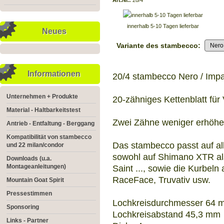
Art.Nr.:
20/4
innerhalb 5-10 Tagen lieferbar
Neues
Variante des stambecco:
Informationen
20/4 stambecco Nero / Impa
Unternehmen + Produkte
20-zähniges Kettenblatt für
Material - Haltbarkeitstest
Zwei Zähne weniger erhöhe
Antrieb - Entfaltung - Berggang
Kompatibilität von stambecco
Das stambecco passt auf al
und 22 milan/condor
sowohl auf Shimano XTR al
Downloads (u.a.
Montageanleitungen)
Saint ..., sowie die Kurbeln
RaceFace, Truvativ usw.
Mountain Goat Spirit
Pressestimmen
Lochkreisdurchmesser 64 
Sponsoring
Lochkreisabstand 45,3 mm
Links - Partner