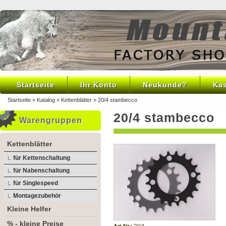
Startseite
Ihr Konto
Neukunde?
Ka
Startseite
»
Katalog
»
Kettenblätter
»
20/4 stambecco
20/4 stambecco
Warengruppen
Kettenblätter
für Kettenschaltung
für Nabenschaltung
für Singlespeed
Montagezubehör
Kleine Helfer
% - kleine Preise