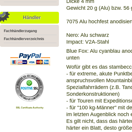
Dicke 4 mm
Gewicht 20 g (Alu) bzw. 56 
Händler
7075 Alu hochfest anodisier
Fachhändlerzugang
Nero: Alu schwarz
Fachhändlerverzeichnis
Impact: V2A-Stahl
Blue Fox: Alu cyanblau anodi
unten
Wofür gibt es das stambecc
- für extreme, akute Punktb
anspruchsvollen Mountainbik
Spezialfahrrädern (z.B. Ta
Sonderkonstruktionen)
- für Touren mit Expeditionsc
- für "100 kg-Männer" mit de
SSL Certificate Authority
im letzten Augenblick noch e
Es gilt nicht, dass das härt
härter ein Blatt, desto größ