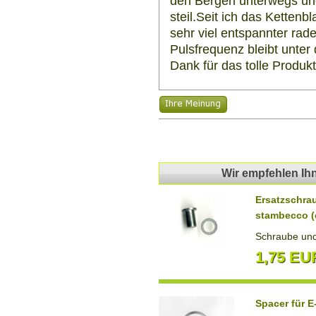
den Bergen unterwegs und
steil.Seit ich das Ketten
sehr viel entspannter ra
Pulsfrequenz bleibt unter
Dank für das tolle Produk
Wir empfehlen Ih
Ersatzschra
stambecco (
Schraube und
1,75 EU
Spacer für E