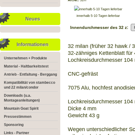
Art.Nr.:
32m
innerhalb 5-10 Tagen lieferbar
Neues
Innendurchmesser des 32 z:
Informationen
32 milan (früher 32 hawk / 3
32-zähniges Kettenblatt für
Unternehmen + Produkte
Lochkreisdurchmesser 10
Material - Haltbarkeitstest
CNC-gefräst
Antrieb - Entfaltung - Berggang
Kompatibilität von stambecco
7075 Alu, hochfest anodisier
und 22 milan/condor
Downloads (u.a.
Montageanleitungen)
Lochkreisdurchmesser 10
Dicke 4 mm
Mountain Goat Spirit
Gewicht 43 g
Pressestimmen
Sponsoring
Wegen unterschiedlicher Sc
Links - Partner