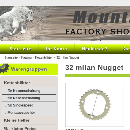
Startseite
Ihr Konto
Neukunde?
Ka
Startseite
»
Katalog
»
Kettenblätter
»
32 milan Nugget
32 milan Nugget
Warengruppen
Kettenblätter
für Kettenschaltung
für Nabenschaltung
für Singlespeed
Montagezubehör
Kleine Helfer
% - kleine Preise