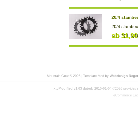
20/4 stambe
20/4 stambecc
ab 31,9
Mountain Goat © 2026 | Template Mod by
Webdesign Rege
xtcModified v1.03 dated: 2010-01-04
©2026 provides no
eCommerce Eng