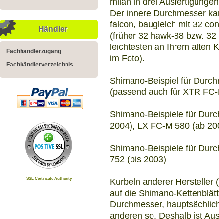
milan in drei Ausfertigungen 
Der innere Durchmesser ka
falcon, baugleich mit 32 co
Händler
(früher 32 hawk-88 bzw. 32
leichtesten an Ihrem alten 
Fachhändlerzugang
im Foto).
Fachhändlerverzeichnis
Shimano-Beispiel für Durc
(passend auch für XTR FC-
Shimano-Beispiele für Dur
2004), LX FC-M 580 (ab 20
Shimano-Beispiele für Du
752 (bis 2003)
SSL Certificate Authority
Kurbeln anderer Hersteller 
auf die Shimano-Kettenblät
Durchmesser, hauptsächlich
anderen so. Deshalb ist Au